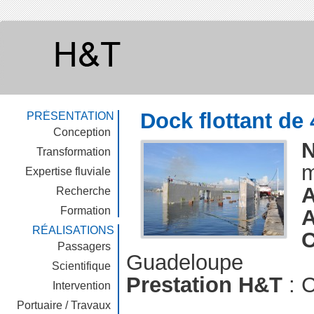
Dock flottant de
PRÉSENTATION
Conception
Transformation
m
Expertise fluviale
A
Recherche
Formation
A
RÉALISATIONS
C
Passagers
Guadeloupe
Scientifique
Prestation H&T
: C
Intervention
Portuaire / Travaux