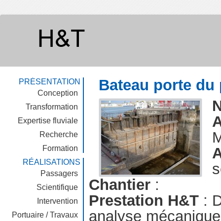
Bateau porte du 
PRÉSENTATION
Conception
Transformation
A
Expertise fluviale
M
Recherche
Formation
A
RÉALISATIONS
s
Passagers
Chantier
:
Scientifique
Prestation H&T
: D
Intervention
analyse mécanique 
Portuaire / Travaux