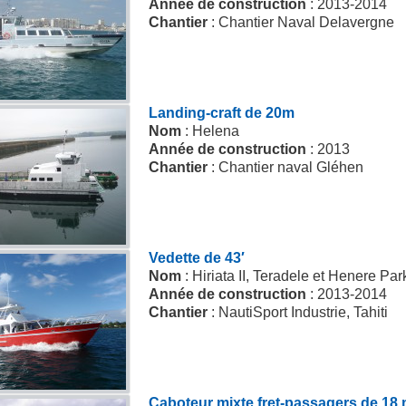
Année de construction
: 2013-2014
Chantier
: Chantier Naval Delavergne
Landing-craft de 20m
Nom
: Helena
Année de construction
: 2013
Chantier
: Chantier naval Gléhen
Vedette de 43′
Nom
: Hiriata II, Teradele et Henere Par
Année de construction
: 2013-2014
Chantier
: NautiSport Industrie, Tahiti
Caboteur mixte fret-passagers de 18