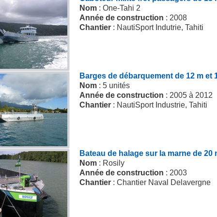
Nom
: One-Tahi 2
Année de construction
: 2008
Chantier
: NautiSport Indutrie, Tahiti
Barges de débarquement de 12 m et 
Nom
: 5 unités
Année de construction
: 2005 à 2012
Chantier
: NautiSport Industrie, Tahiti
Bateau de halage sur la marne de 20
Nom
: Rosily
Année de construction
: 2003
Chantier
: Chantier Naval Delavergne