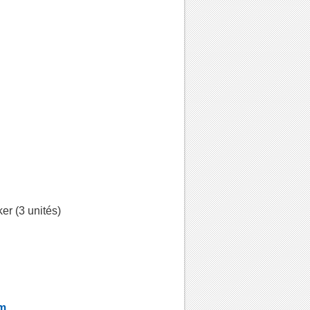
ker (3 unités)
 m