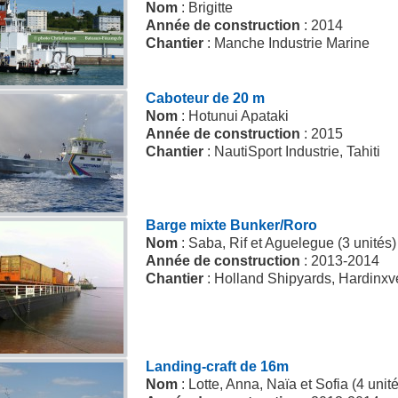
Nom
: Brigitte
Année de construction
: 2014
Chantier
: Manche Industrie Marine
Caboteur de 20 m
Nom
: Hotunui Apataki
Année de construction
: 2015
Chantier
: NautiSport Industrie, Tahiti
Barge mixte Bunker/Roro
Nom
: Saba, Rif et Aguelegue (3 unités)
Année de construction
: 2013-2014
Chantier
: Holland Shipyards, Hardinxv
Landing-craft de 16m
Nom
: Lotte, Anna, Naïa et Sofia (4 unit