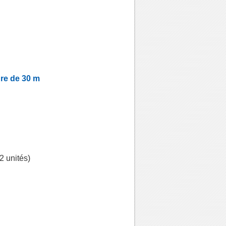
ure de 30 m
2 unités)