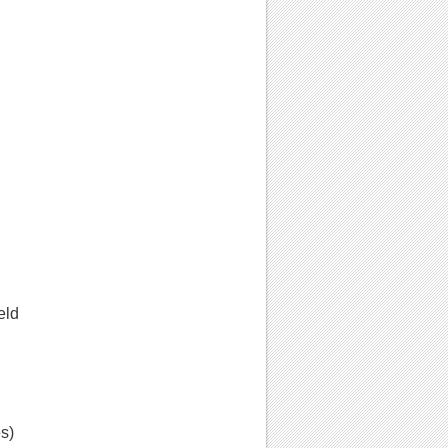
eld
és)