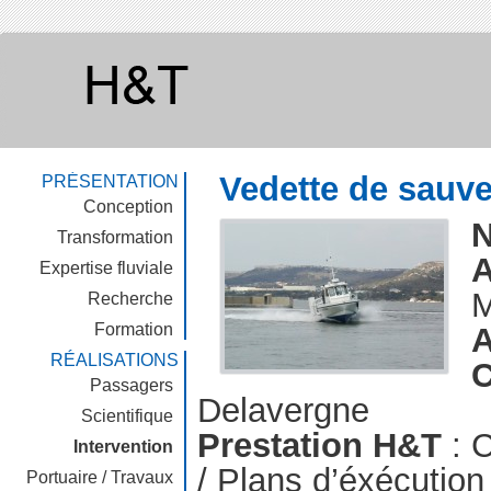
Vedette de sauv
PRÉSENTATION
Conception
Transformation
A
Expertise fluviale
M
Recherche
Formation
A
RÉALISATIONS
C
Passagers
Delavergne
Scientifique
Prestation H&T
: C
Intervention
/ Plans d’éxécution 
Portuaire / Travaux