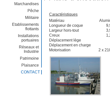
Marchandises
Pêche
Caractéristiques
Militaire
Matériau
Alumi
Etablissements
Longueur de coque
9,
flottants
Largeur hors-tout
3,
Creux
1,
Installations
portuaires
Déplacement lège
Déplacement en charge
Réseaux et
Motorisation
2 x 2
Industrie
Patrimoine
Plaisance
CONTACT