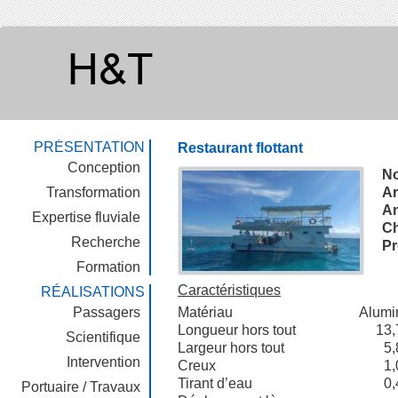
PRÉSENTATION
Restaurant flottant
Conception
N
Transformation
Ar
An
Expertise fluviale
Ch
Recherche
Pr
Formation
Caractéristiques
RÉALISATIONS
Passagers
Matériau
Alumi
Longueur hors tout
13,
Scientifique
Largeur hors tout
5,
Intervention
Creux
1,
Tirant d’eau
0,
Portuaire / Travaux