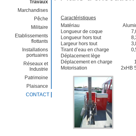
Travaux
Marchandises
Caractéristiques
Pêche
Matériau
Alumi
Militaire
Longueur de coque
7,
Etablissements
Longueur hors tout
8,
flottants
Largeur hors tout
3,
Installations
Tirant d’eau en charge
0,
portuaires
Déplacement lège
Déplacement en charge
Réseaux et
Motorisation
2xHB 5
Industrie
Patrimoine
Plaisance
CONTACT