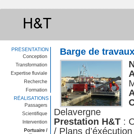
Barge de travau
PRÉSENTATION
Conception
Transformation
A
Expertise fluviale
M
Recherche
Formation
A
RÉALISATIONS
C
Passagers
Delavergne
Scientifique
Prestation H&T
: C
Intervention
/ Plans d’éxécution 
Portuaire /