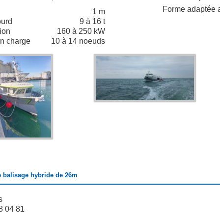
Forme adaptée a
1 m
ourd
9 à 16 t
ion
160 à 250 kW
en charge
10 à 14 noeuds
e balisage hybride de 26m
s
8 04 81