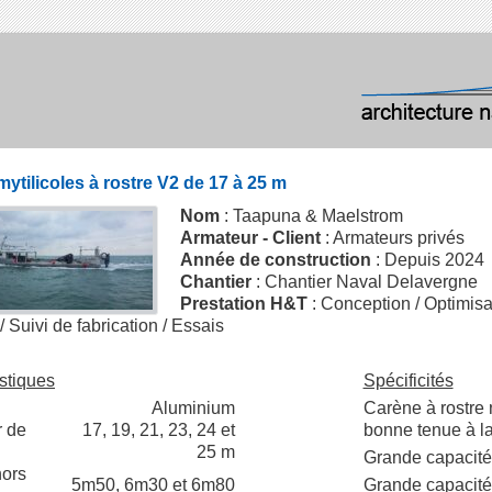
mytilicoles à rostre V2 de 17 à 25 m
Nom
: Taapuna & Maelstrom
Armateur - Client
: Armateurs privés
Année de construction
: Depuis 2024
Chantier
: Chantier Naval Delavergne
Prestation H&T
: Conception / Optimisa
/ Suivi de fabrication / Essais
stiques
Spécificités
Aluminium
Carène à rostre 
 de
17, 19, 21, 23, 24 et
bonne tenue à l
25 m
Grande capacité
hors
5m50, 6m30 et 6m80
Grande capacité