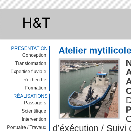
Atelier mytilicol
PRÉSENTATION
Conception
Transformation
A
Expertise fluviale
A
Recherche
Formation
C
RÉALISATIONS
D
Passagers
P
Scientifique
O
Intervention
d’éxécution / Suivi 
Portuaire / Travaux