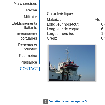
Marchandises
Pêche
Caractéristiques
Militaire
Matériau
Alumi
Etablissements
Longueur hors-tout
6,
flottants
Longueur de coque
6,
Largeur hors-tout
1,
Installations
portuaires
Creux
0,
Réseaux et
Industrie
Patrimoine
Plaisance
CONTACT
Vedette de sauvetage de 9 m