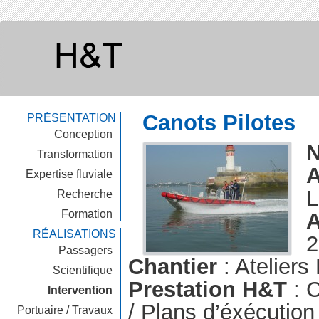
Canots Pilotes
PRÉSENTATION
Conception
Transformation
A
Expertise fluviale
L
Recherche
Formation
A
RÉALISATIONS
2
Passagers
Chantier
: Ateliers
Scientifique
Prestation H&T
: C
Intervention
/ Plans d’éxécution 
Portuaire / Travaux